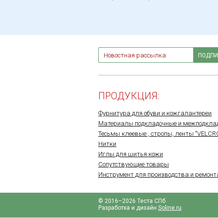
ПОДПИ
ПРОДУКЦИЯ:
Фурнитура для обуви и кожгалантереи
Материалы подкладочные и межподкла
Тесьмы клеевые , стропы, ленты "VELCR
Нитки
Иглы для шитья кожи
Сопутствующие товары
Инструмент для производства и ремонт
© 2016–2026 Теста СПб
Разработка и дизайн
Soline.ru